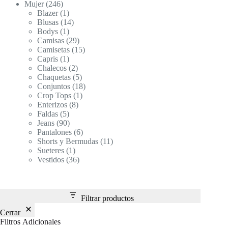
246
productos
Mujer
246
productos
1
Blazer
1
producto
14
Blusas
14
1
productos
Bodys
1
producto
29
Camisas
29
productos
15
Camisetas
15
1
productos
Capris
1
producto
2
Chalecos
2
productos
5
Chaquetas
5
productos
18
Conjuntos
18
1
productos
Crop Tops
1
8
producto
Enterizos
8
5
productos
Faldas
5
productos
90
Jeans
90
productos
6
Pantalones
6
productos
11
Shorts y Bermudas
11
1
productos
Sueteres
1
producto
36
Vestidos
36
productos
Filtrar productos
Cerrar
Filtros Adicionales