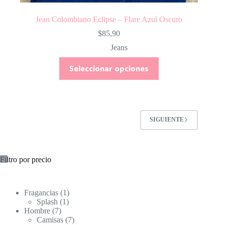
Jean Colombiano Eclipse – Flare Azul Oscuro
$
85,90
Jeans
Este
Seleccionar opciones
producto
tiene
múltiples
variantes.
Las
opciones
SIGUIENTE
se
pueden
elegir
en
Filtro por precio
la
página
de
producto
1
Fragancias
1
1
producto
Splash
1
7
producto
Hombre
7
productos
7
Camisas
7