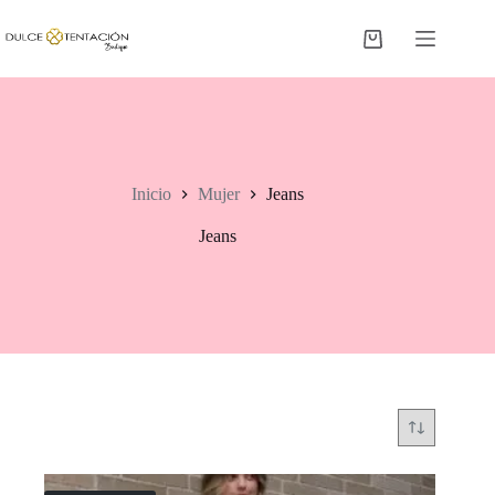
Saltar
al
Carro
contenido
de
compra
Inicio
Mujer
Jeans
Jeans