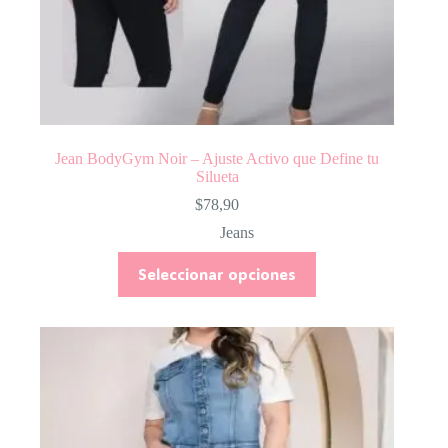
Jean BodyGym Noir – Ajuste Activo que Define tu
Silueta
$
78,90
Jeans
Este
Seleccionar opciones
producto
tiene
múltiples
variantes.
Las
opciones
se
pueden
elegir
en