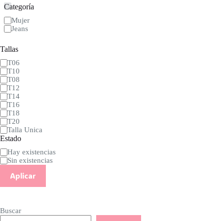
Categoría
Categoría
Mujer
Jeans
Tallas
Talla
T06
T10
T08
T12
T14
T16
T18
T20
Talla Unica
Estado
Estado
Hay existencias
Sin existencias
Aplicar
Buscar