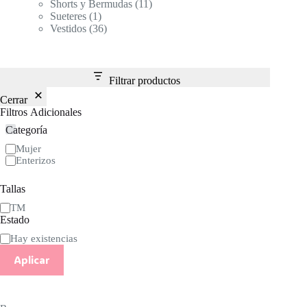
productos
11
Shorts y Bermudas
11
1
productos
Sueteres
1
producto
36
Vestidos
36
productos
Filtrar productos
Cerrar
Filtros Adicionales
Categoría
Categoría
Mujer
Enterizos
Tallas
Talla
TM
Estado
Estado
Hay existencias
Aplicar