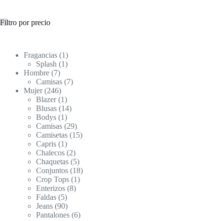
Filtro por precio
1
Fragancias
1
1
producto
Splash
1
7
producto
Hombre
7
productos
7
Camisas
7
246
productos
Mujer
246
productos
1
Blazer
1
producto
14
Blusas
14
1
productos
Bodys
1
producto
29
Camisas
29
productos
15
Camisetas
15
1
productos
Capris
1
producto
2
Chalecos
2
productos
5
Chaquetas
5
productos
18
Conjuntos
18
1
productos
Crop Tops
1
8
producto
Enterizos
8
5
productos
Faldas
5
productos
90
Jeans
90
productos
6
Pantalones
6