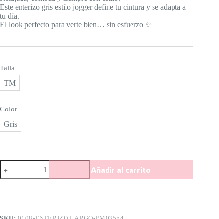
Este enterizo gris estilo jogger define tu cintura y se adapta a
tu día.
El look perfecto para verte bien… sin esfuerzo ✨
Talla
TM
Color
Gris
Enterizo
Añadir al carrito
Urban
Ease
–
Sporty
Chic
que
SKU:
0108-ENTERIZO LARGO-PM03554