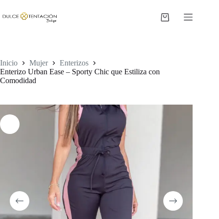
Saltar
al
Carro
contenido
de
compra
Inicio
Mujer
Enterizos
Enterizo Urban Ease – Sporty Chic que Estiliza con
Comodidad